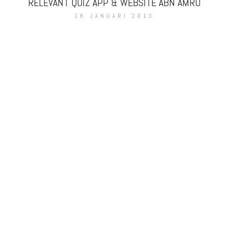
RELEVANT QUIZ APP & WEBSITE ABN AMRO
18 JANUARI 2013