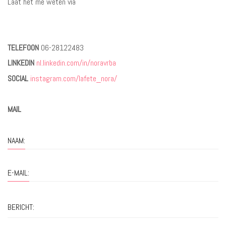
Laat het me weten via
TELEFOON
06-28122483
LINKEDIN
nl.linkedin.com/in/noravrba
SOCIAL
instagram.com/lafete_nora/
MAIL
NAAM:
E-MAIL:
BERICHT: